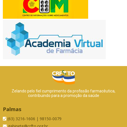
Zelando pelo fiel cumprimento da profissão farmacêutica,
contribuindo para a promoção da saúde
Palmas
(63) 3216-1606 | 98150-0079
gabinete@crfto.org.br