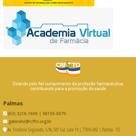
Zelando pelo fiel cumprimento da profissão farmacêutica,
contribuindo para a promoção da saúde
Palmas
(63) 3216-1606 | 98150-0079
gabinete@crfto.org.br
Av. Teotônio Segurado, S/N, 501 Sul, Lote 19 | 77016-002 | Palmas - TO