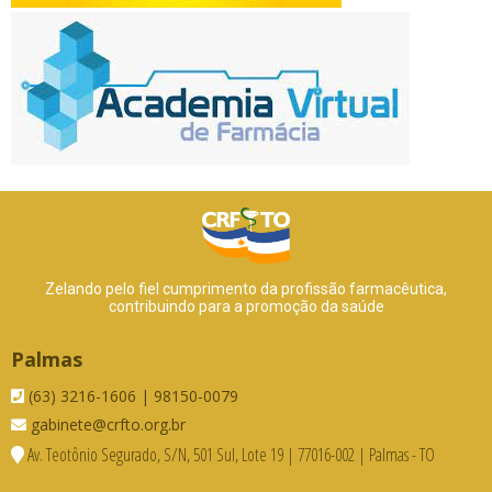
Zelando pelo fiel cumprimento da profissão farmacêutica,
contribuindo para a promoção da saúde
Palmas
(63) 3216-1606 | 98150-0079
gabinete@crfto.org.br
Av. Teotônio Segurado, S/N, 501 Sul, Lote 19 | 77016-002 | Palmas - TO