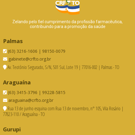
Zelando pelo fiel cumprimento da profissão farmacêutica,
contribuindo para a promoção da saúde
Palmas
(63) 3216-1606 | 98150-0079
gabinete@crfto.org.br
Av. Teotônio Segurado, S/N, 501 Sul, Lote 19 | 77016-002 | Palmas - TO
Araguaína
(63) 3415-3796 | 99228-5815
araguaina@crfto.org.br
Rua 13 de junho esquina com Rua 13 de novembro, n° 105, Vila Rosário |
77823-110 / Araguaína - TO
Gurupi