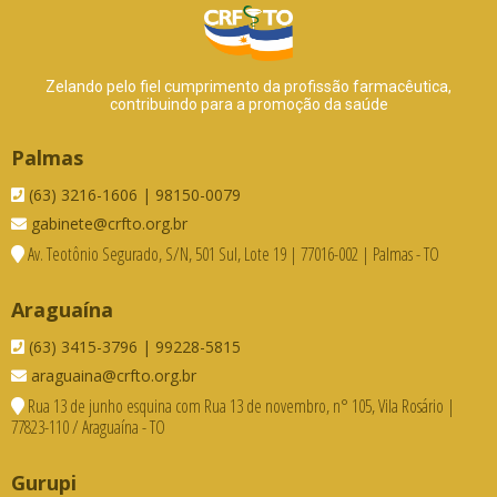
Zelando pelo fiel cumprimento da profissão farmacêutica,
contribuindo para a promoção da saúde
Palmas
(63) 3216-1606 | 98150-0079
gabinete@crfto.org.br
Av. Teotônio Segurado, S/N, 501 Sul, Lote 19 | 77016-002 | Palmas - TO
Araguaína
(63) 3415-3796 | 99228-5815
araguaina@crfto.org.br
Rua 13 de junho esquina com Rua 13 de novembro, n° 105, Vila Rosário |
77823-110 / Araguaína - TO
Gurupi