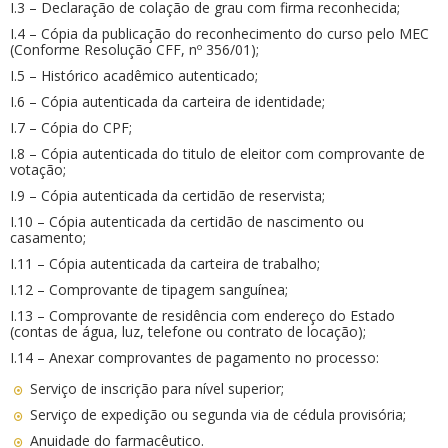
I.3 – Declaração de colação de grau com firma reconhecida;
I.4 – Cópia da publicação do reconhecimento do curso pelo MEC
(Conforme Resolução CFF, nº 356/01);
I.5 – Histórico acadêmico autenticado;
I.6 – Cópia autenticada da carteira de identidade;
I.7 – Cópia do CPF;
I.8 – Cópia autenticada do titulo de eleitor com comprovante de
votação;
I.9 – Cópia autenticada da certidão de reservista;
I.10 – Cópia autenticada da certidão de nascimento ou
casamento;
I.11 – Cópia autenticada da carteira de trabalho;
I.12 – Comprovante de tipagem sanguínea;
I.13 – Comprovante de residência com endereço do Estado
(contas de água, luz, telefone ou contrato de locação);
I.14 – Anexar comprovantes de pagamento no processo:
Serviço de inscrição para nível superior;
Serviço de expedição ou segunda via de cédula provisória;
Anuidade do farmacêutico.