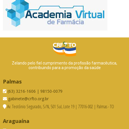
Zelando pelo fiel cumprimento da profissão farmacêutica,
contribuindo para a promoção da saúde
Palmas
(63) 3216-1606 | 98150-0079
gabinete@crfto.org.br
Av. Teotônio Segurado, S/N, 501 Sul, Lote 19 | 77016-002 | Palmas - TO
Araguaína