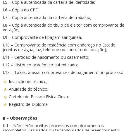
I.5 – Cópia autenticada da carteira de identidade;
I.6 – Cópia do CPF;
I.7 – Cópia autenticada da carteira de trabalho;
I.8 – Cópia autenticada do título de eleitor com comprovante de
votação;
I.9 – Comprovante de tipagem sanguínea.
I.10 – Comprovante de residência com endereço no Estado
(contas de água, luz, telefone ou contrato de locação);
I.11 – Certidão de nascimento ou casamento;
I.12 – Histórico acadêmico autenticado;
I.13 – Taxas, anexar comprovantes de pagamento no processo:
Inscrição de técnico;
Anuidade do técnico;
Carteira de Pessoa Física Cinza;
Registro de Diploma.
II – Observações:
II.1 – Não serão aceitos processos com documentos
incompletos, rasurados ou faltando dados de preenchimento;