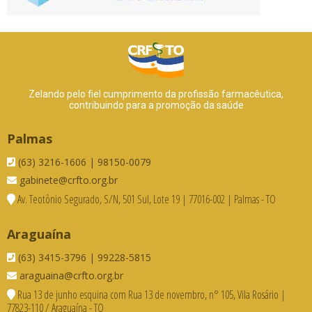
Zelando pelo fiel cumprimento da profissão farmacêutica,
contribuindo para a promoção da saúde
Palmas
(63) 3216-1606 | 98150-0079
gabinete@crfto.org.br
Av. Teotônio Segurado, S/N, 501 Sul, Lote 19 | 77016-002 | Palmas - TO
Araguaína
(63) 3415-3796 | 99228-5815
araguaina@crfto.org.br
Rua 13 de junho esquina com Rua 13 de novembro, n° 105, Vila Rosário |
77823-110 / Araguaína - TO