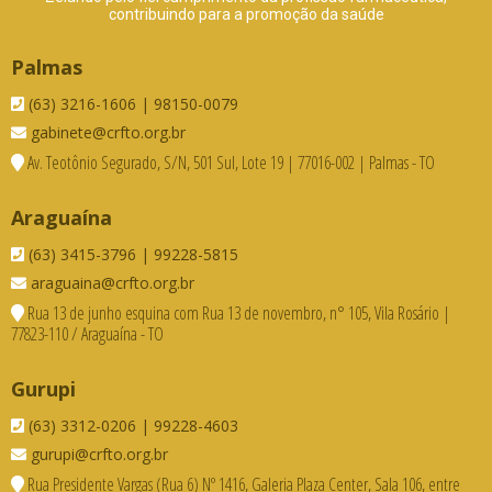
contribuindo para a promoção da saúde
Palmas
(63) 3216-1606 | 98150-0079
gabinete@crfto.org.br
Av. Teotônio Segurado, S/N, 501 Sul, Lote 19 | 77016-002 | Palmas - TO
Araguaína
(63) 3415-3796 | 99228-5815
araguaina@crfto.org.br
Rua 13 de junho esquina com Rua 13 de novembro, n° 105, Vila Rosário |
77823-110 / Araguaína - TO
Gurupi
(63) 3312-0206 | 99228-4603
gurupi@crfto.org.br
Rua Presidente Vargas (Rua 6) Nº 1416, Galeria Plaza Center, Sala 106, entre