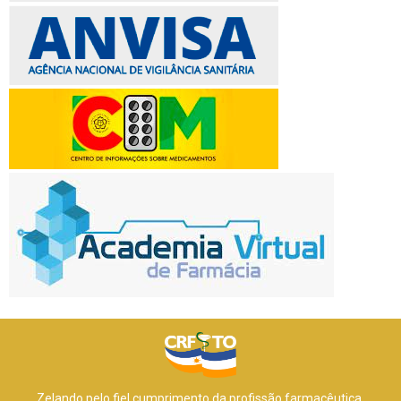
Zelando pelo fiel cumprimento da profissão farmacêutica,