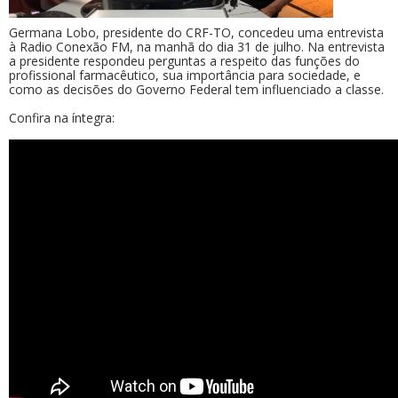
Germana Lobo, presidente do CRF-TO, concedeu uma entrevista
à Radio Conexão FM, na manhã do dia 31 de julho. Na entrevista
a presidente respondeu perguntas a respeito das funções do
profissional farmacêutico, sua importância para sociedade, e
como as decisões do Governo Federal tem influenciado a classe.
Confira na íntegra: