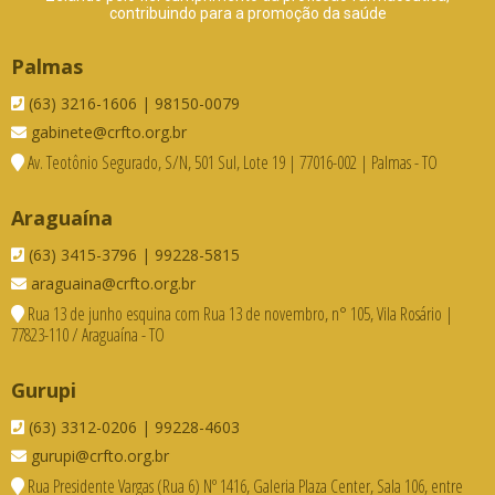
contribuindo para a promoção da saúde
Palmas
(63) 3216-1606 | 98150-0079
gabinete@crfto.org.br
Av. Teotônio Segurado, S/N, 501 Sul, Lote 19 | 77016-002 | Palmas - TO
Araguaína
(63) 3415-3796 | 99228-5815
araguaina@crfto.org.br
Rua 13 de junho esquina com Rua 13 de novembro, n° 105, Vila Rosário |
77823-110 / Araguaína - TO
Gurupi
(63) 3312-0206 | 99228-4603
gurupi@crfto.org.br
Rua Presidente Vargas (Rua 6) Nº 1416, Galeria Plaza Center, Sala 106, entre