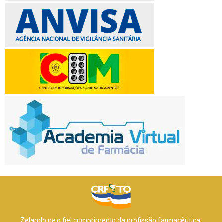
Zelando pelo fiel cumprimento da profissão farmacêutica,