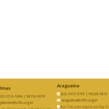
Araguaína
lmas
(63) 3415-3796 | 99228-5815
63) 3216-1606 | 98150-0079
araguaina@crfto.org.br
abinete@crfto.org.br
Rua 13 de junho esquina com Rua 13