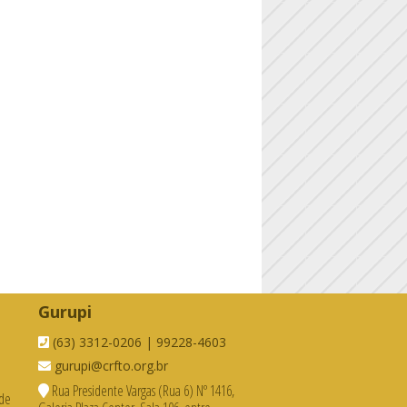
Gurupi
(63) 3312-0206 | 99228-4603
gurupi@crfto.org.br
Rua Presidente Vargas (Rua 6) Nº 1416,
 de