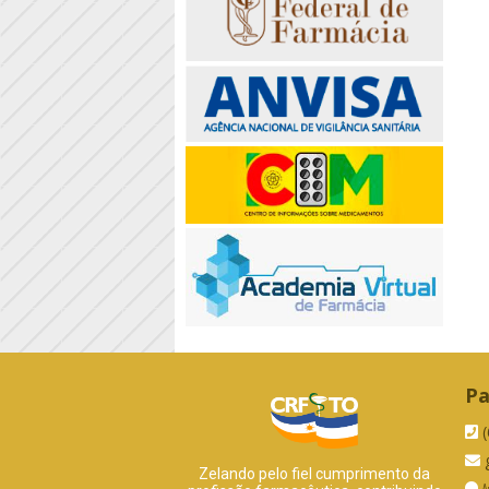
Pa
(
g
Zelando pelo fiel cumprimento da