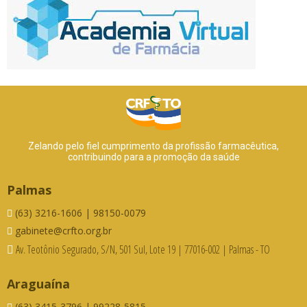
Zelando pelo fiel cumprimento da profissão farmacêutica,
contribuindo para a promoção da saúde
Palmas
(63) 3216-1606 | 98150-0079
gabinete@crfto.org.br
Av. Teotônio Segurado, S/N, 501 Sul, Lote 19 | 77016-002 | Palmas - TO
Araguaína
(63) 3415-3796 | 99228-5815