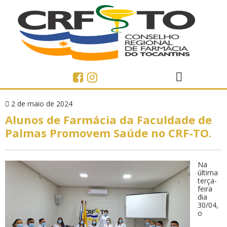
2 de maio de 2024
Alunos de Farmácia da Faculdade de
Palmas Promovem Saúde no CRF-TO.
Na
última
terça-
feira
dia
30/04,
o